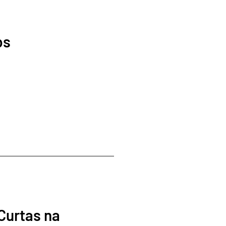
bs
urtas na