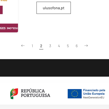
ulusofona.pt
1
2
3
4
5
6