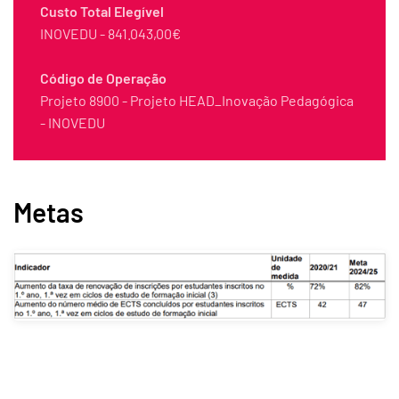
Custo Total Elegível
INOVEDU - 841.043,00€
Código de Operação
Projeto 8900 - Projeto HEAD_Inovação Pedagógica
- INOVEDU
Metas