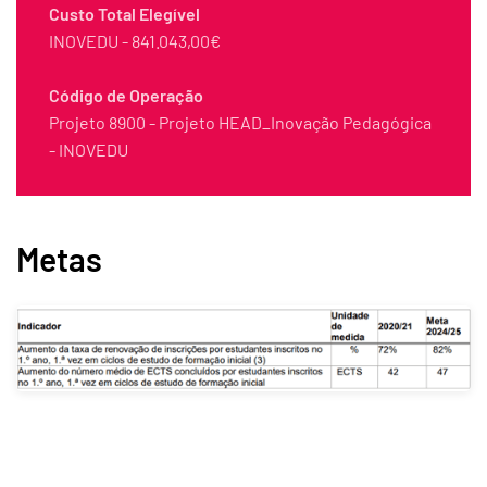
Custo Total Elegível
INOVEDU - 841.043,00€
Código de Operação
Projeto 8900 - Projeto HEAD_Inovação Pedagógica
- INOVEDU
Metas